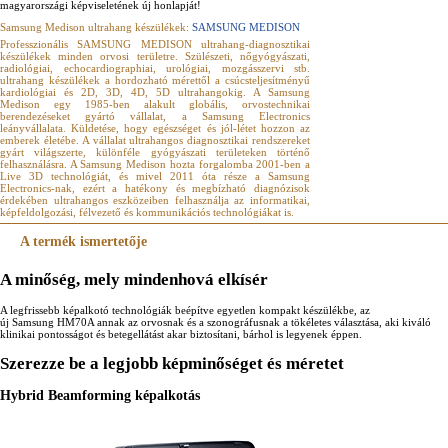
magyarországi képviseletének új honlapját!
Samsung Medison ultrahang készülékek:
SAMSUNG MEDISON
Professzionális SAMSUNG MEDISON ultrahang-diagnosztikai
készülékek minden orvosi területre. Szülészeti, nőgyógyászati,
radiológiai, echocardiographiai, urológiai, mozgásszervi stb.
ultrahang készülékek a hordozható mérettől a csúcsteljesítményű
kardiológiai és 2D, 3D, 4D, 5D ultrahangokig. A Samsung
Medison egy 1985-ben alakult globális, orvostechnikai
berendezéseket gyártó vállalat, a Samsung Electronics
leányvállalata. Küldetése, hogy egészséget és jól-létet hozzon az
emberek életébe. A vállalat ultrahangos diagnosztikai rendszereket
gyárt világszerte, különféle gyógyászati területeken történő
felhasználásra. A Samsung Medison hozta forgalomba 2001-ben a
Live 3D technológiát, és mivel 2011 óta része a Samsung
Electronics-nak, ezért a hatékony és megbízható diagnózisok
érdekében ultrahangos eszközeiben felhasználja az informatikai,
képfeldolgozási, félvezető és kommunikációs technológiákat is.
A termék ismertetője
A minőség, mely mindenhová elkísér
A legfrissebb képalkotó technológiák beépítve egyetlen kompakt készülékbe, az
új Samsung HM70A annak az orvosnak és a szonográfusnak a tökéletes választása, aki kiváló
klinikai pontosságot és betegellátást akar biztosítani, bárhol is legyenek éppen.
Szerezze be a legjobb képminőséget és méretet
Hybrid Beamforming képalkotás