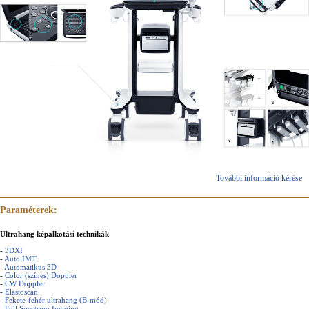
További információ kérése
Paraméterek:
Ultrahang képalkotási technikák
-
3DXI
-
Auto IMT
-
Automatikus 3D
-
Color (színes) Doppler
-
CW Doppler
-
Elastoscan
-
Fekete-fehér ultrahang (B-mód)
-
Full Spectrum Imaging