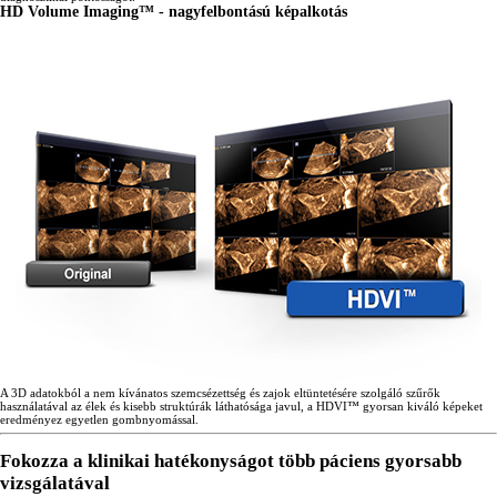
HD Volume Imaging™ - nagyfelbontású képalkotás
A 3D adatokból a nem kívánatos szemcsézettség és zajok eltüntetésére szolgáló szűrők
használatával az élek és kisebb struktúrák láthatósága javul, a HDVI™ gyorsan kiváló képeket
eredményez egyetlen gombnyomással.
Fokozza a klinikai hatékonyságot több páciens gyorsabb
vizsgálatával