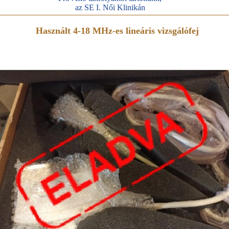
az SE I. Női Klinikán
Használt 4-18 MHz-es lineáris vizsgálófej