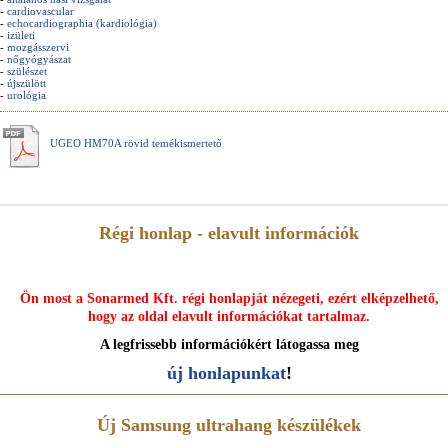
-
cardiovascular
-
echocardiographia (kardiológia)
-
izületi
-
mozgásszervi
-
nőgyógyászat
-
szülészet
-
újszülött
-
urológia
UGEO HM70A rövid temékismertető
Régi honlap - elavult információk
Ön most a Sonarmed Kft. régi honlapját nézegeti, ezért elképzelhető,
hogy az oldal elavult információkat tartalmaz.
A legfrissebb információkért látogassa meg
új honlapunkat
!
Új Samsung ultrahang készülékek