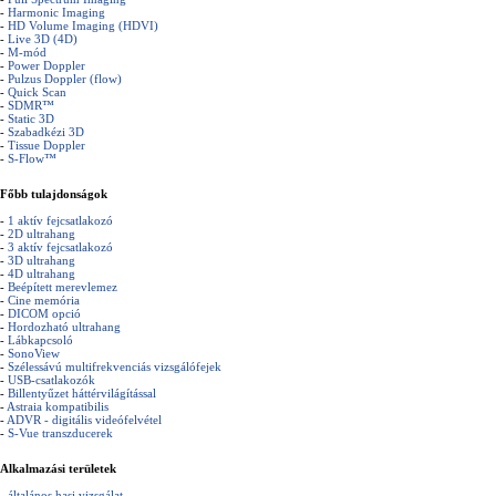
-
Harmonic Imaging
-
HD Volume Imaging (HDVI)
-
Live 3D (4D)
-
M-mód
-
Power Doppler
-
Pulzus Doppler (flow)
-
Quick Scan
-
SDMR™
-
Static 3D
-
Szabadkézi 3D
-
Tissue Doppler
-
S-Flow™
Főbb tulajdonságok
-
1 aktív fejcsatlakozó
-
2D ultrahang
-
3 aktív fejcsatlakozó
-
3D ultrahang
-
4D ultrahang
-
Beépített merevlemez
-
Cine memória
-
DICOM opció
-
Hordozható ultrahang
-
Lábkapcsoló
-
SonoView
-
Szélessávú multifrekvenciás vizsgálófejek
-
USB-csatlakozók
-
Billentyűzet háttérvilágítással
-
Astraia kompatibilis
-
ADVR - digitális videófelvétel
-
S-Vue transzducerek
Alkalmazási területek
-
általános hasi vizsgálat