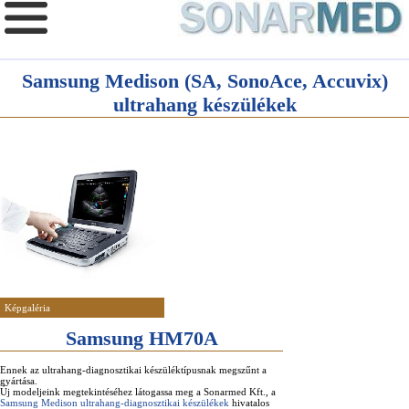
Samsung Medison (SA, SonoAce, Accuvix)
ultrahang készülékek
Képgaléria
Samsung HM70A
Ennek az ultrahang-diagnosztikai készüléktípusnak megszűnt a
gyártása.
Új modeljeink megtekintéséhez látogassa meg a Sonarmed Kft., a
Samsung Medison ultrahang-diagnosztikai készülékek
hivatalos