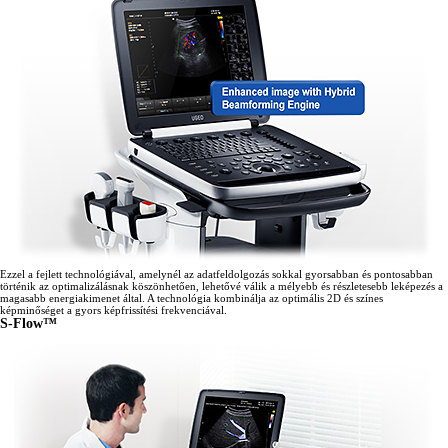
Ezzel a fejlett technológiával, amelynél az adatfeldolgozás sokkal gyorsabban és pontosabban
történik az optimalizálásnak köszönhetően, lehetővé válik a mélyebb és részletesebb leképezés a
magasabb energiakimenet által. A technológia kombinálja az optimális 2D és színes
képminőséget a gyors képfrissítési frekvenciával.
S-Flow™