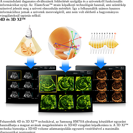
A rosszindulatú daganatos elváltozások felderítését szolgálja és a szövetekről funkcionális
információkat nyújt. Az ElastoScan™ strain képalkotó technológiát használ, ami színtérkép
színeivel jeleníti meg a szöveti elmozdulás mértékét. Így a felhasználók számos hasznos
információhoz jutnak a szövetek merevségéről, ami nem volt elérhető a hagyományos
vizsgálatoknál tapintás nélkül.
4D és 3D XI™
Felszerelték 4D és 3D XI™ technikával, az Samsung HM70A ultrahang készüléket egyaránt
használhatja a magzat arcának megjelenítésére és 3D/4D vizsgálati képalkotásra is. A 3D XI™
technika biztosítja a 3D/4D volume adatmanipulálás egyszerű vezérlésével a maximális
diagnosztikai pontosságot.