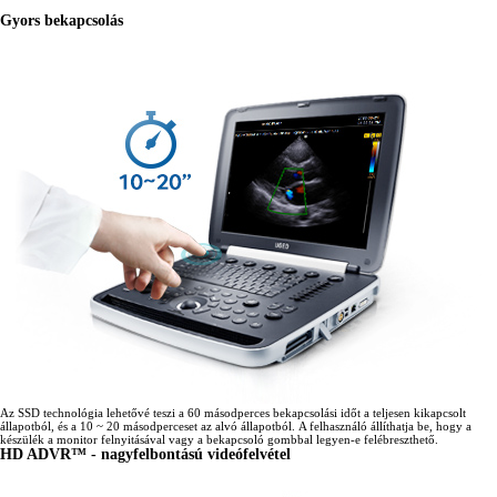
Gyors bekapcsolás
Az SSD technológia lehetővé teszi a 60 másodperces bekapcsolási időt a teljesen kikapcsolt
állapotból, és a 10 ~ 20 másodperceset az alvó állapotból. A felhasználó állíthatja be, hogy a
készülék a monitor felnyitásával vagy a bekapcsoló gombbal legyen-e felébreszthető.
HD ADVR™ - nagyfelbontású videófelvétel