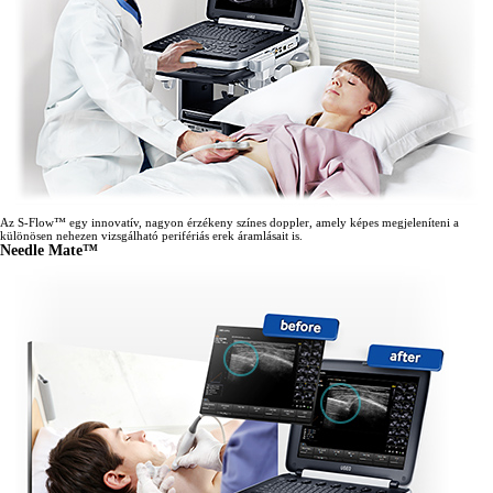
Az S-Flow™ egy innovatív, nagyon érzékeny színes doppler, amely képes megjeleníteni a
különösen nehezen vizsgálható perifériás erek áramlásait is.
Needle Mate™