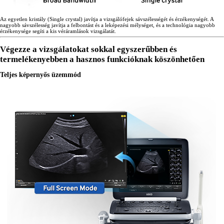
Az egyetlen kristály (Single crystal) javítja a vizsgálófejek sávszélességét és érzékenységét. A
nagyobb sávszélesség javítja a felbontást és a leképezési mélységet, és a technológia nagyobb
érzékenysége segíti a kis véráramlások vizsgálatát.
Végezze a vizsgálatokat sokkal egyszerűbben és
termelékenyebben a hasznos funkcióknak köszönhetően
Teljes képernyős üzemmód