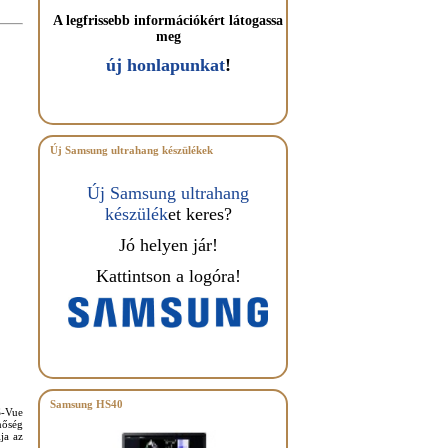
A legfrissebb információkért látogassa
meg
új honlapunkat
!
Új Samsung ultrahang készülékek
Új Samsung ultrahang
készülék
et keres?
Jó helyen jár!
Kattintson a logóra!
Samsung HS40
S-Vue
nőség
ja az