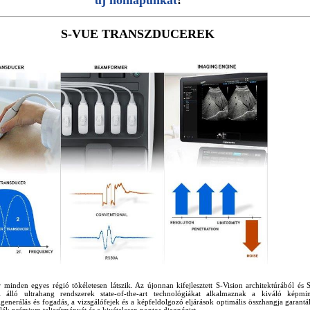
új honlapunkat
!
S-VUE TRANSZDUCEREK
minden egyes régió tökéletesen látszik. Az újonnan kifejlesztett S-Vision architektúrából és 
l álló ultrahang rendszerek state-of-the-art technológiákat alkalmaznak a kiváló képmi
elgenerálás és fogadás, a vizsgálófejek és a képfeldolgozó eljárások optimális összhangja garantál