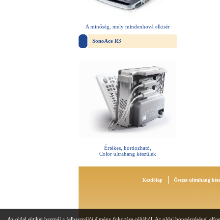
A minőség, mely mindenhová elkisér
SonoAce R3
Értékes, hordozható,
Color ultrahang készülék
Kezdőlap
Összes ultrahang kés
Az oldal sütiket használ a felhasználói élmény fokozása céljából. Az oldal böngészésével elfog