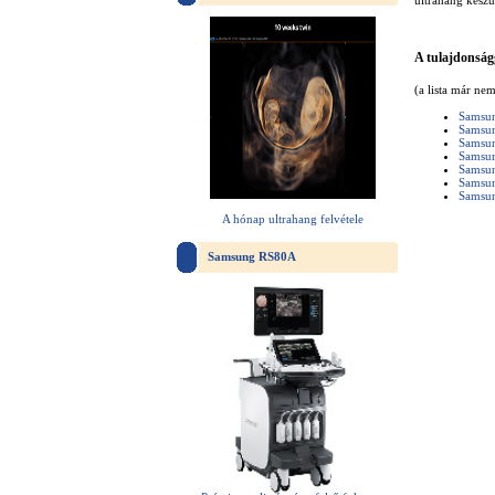
ultrahang készü
A tulajdonság
(a lista már ne
Samsun
Samsun
Samsu
Samsu
Samsu
Samsu
Samsu
A hónap ultrahang felvétele
Samsung RS80A