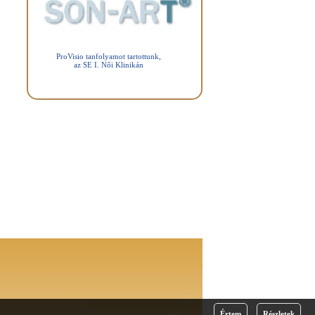
ProVisio tanfolyamot tartottunk,
az SE I. Női Klinikán
Értem
Részletek