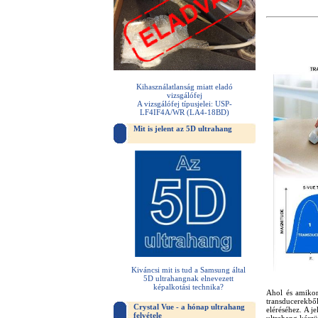
Kihasználatlanság miatt eladó
vizsgálófej
A vizsgálófej típusjelei: USP-
LF4IF4A/WR (LA4-18BD)
Mit is jelent az 5D ultrahang
Kiváncsi mit is tud a Samsung által
5D ultrahangnak elnevezett
képalkotási technika?
Ahol és amikor 
transducerekbő
Crystal Vue - a hónap ultrahang
eléréséhez. A j
felvétele