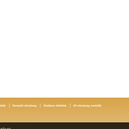
zülék
Használt ultrahang
Általános feltételek
4D ultrahang rendelők
adja ezt.