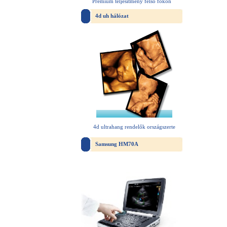
Prémium teljesítmény felső fokon
4d uh hálózat
4d ultrahang rendelők országszerte
Samsung HM70A