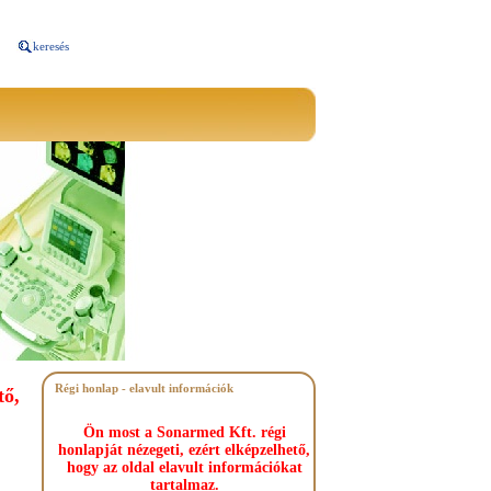
keresés
Régi honlap - elavult információk
tő,
Ön most a Sonarmed Kft. régi
honlapját nézegeti, ezért elképzelhető,
hogy az oldal elavult információkat
tartalmaz.