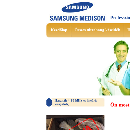
Professzi
Kezdőlap
Összes ultrahang készülék
H
Használt 4-18 MHz-es lineáris
Ön most 
vizsgálófej