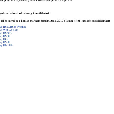
lék prémium teljesítményét és a kivételesen pontos diagnózist.
gal rendelkező ultrahang készülékeink:
m teljes, mivel ez a honlap már nem tartalmazza a 2019 óta megjelent legújabb készülékeinket)
g RS80/RS85 Prestige
g WS80A Elite
ng HS70A
ng HS60
ng H60
ng HS50
ng HM70A