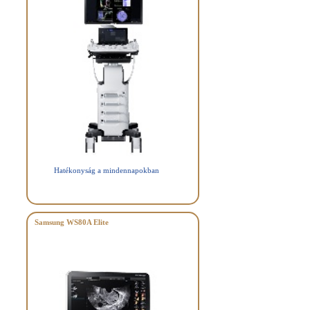
Hatékonyság a mindennapokban
Samsung WS80A Elite