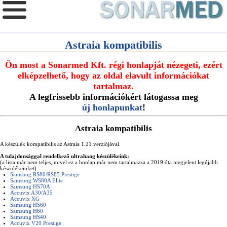
Astraia kompatibilis
Ön most a Sonarmed Kft. régi honlapját nézegeti, ezért
elképzelhető, hogy az oldal elavult információkat
tartalmaz.
A legfrissebb információkért látogassa meg
új honlapunkat
!
Astraia kompatibilis
A készülék kompatibilis az Astraia 1.21 verziójával.
A tulajdonsággal rendelkező ultrahang készülékeink:
(a lista már nem teljes, mivel ez a honlap már nem tartalmazza a 2019 óta megjelent legújabb
készülékeinket)
Samsung RS80/RS85 Prestige
Samsung WS80A Elite
Samsung HS70A
Accuvix A30/A35
Accuvix XG
Samsung HS60
Samsung H60
Samsung HS40
Accuvix V20 Prestige