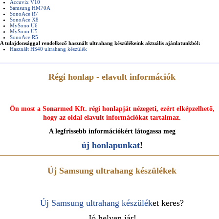
Accuvix V10
Samsung HM70A
SonoAce R7
SonoAce X8
MySono U6
MySono U5
SonoAce R5
A tulajdonsággal rendelkező használt ultrahang készülékeink aktuális ajánlatunkból:
Használt HS40 ultrahang készülék
Régi honlap - elavult információk
Ön most a Sonarmed Kft. régi honlapját nézegeti, ezért elképzelhető,
hogy az oldal elavult információkat tartalmaz.
A legfrissebb információkért látogassa meg
új honlapunkat
!
Új Samsung ultrahang készülékek
Új Samsung ultrahang készülék
et keres?
Jó helyen jár!