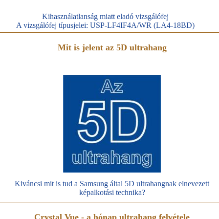
Kihasználatlanság miatt eladó vizsgálófej
A vizsgálófej típusjelei: USP-LF4IF4A/WR (LA4-18BD)
Mit is jelent az 5D ultrahang
Kiváncsi mit is tud a Samsung által 5D ultrahangnak elnevezett
képalkotási technika?
Crystal Vue - a hónap ultrahang felvétele