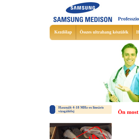
Professzi
Kezdőlap
Összes ultrahang készülék
H
Használt 4-18 MHz-es lineáris
Ön most 
vizsgálófej