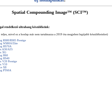
új honlapunkat
!
Spatial Compounding Image™ (SCI™)
gal rendelkező ultrahang készülékeink:
m teljes, mivel ez a honlap már nem tartalmazza a 2019 óta megjelent legújabb készülékeinket)
g RS80/RS85 Prestige
g WS80A Elite
ng HS70A
ix A30/A35
ix XG
ng H60
ng HS40
x V20 Prestige
ix V10
ce X8
ng PT60A