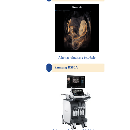
A hónap ultrahang felvétele
Samsung RS80A