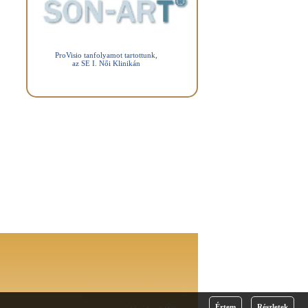
ProVisio tanfolyamot tartottunk,
az SE I. Női Klinikán
Értem
Részletek