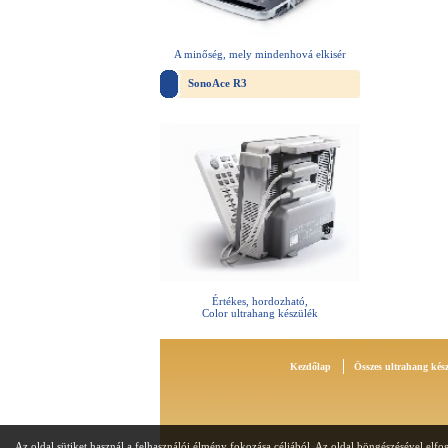
A minőség, mely mindenhová elkisér
SonoAce R3
Értékes, hordozható,
Color ultrahang készülék
Kezdőlap
Összes ultrahang kés
Az oldal sütiket használ a felhasználói élmény fokozása céljából. Az oldal böngészésével elfog