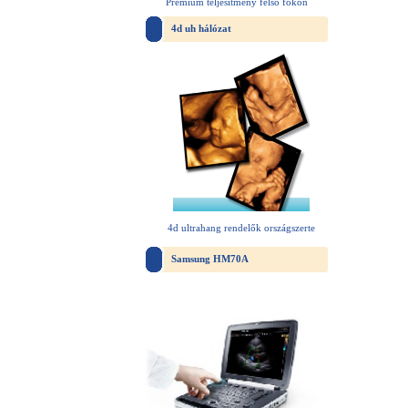
Prémium teljesítmény felső fokon
4d uh hálózat
4d ultrahang rendelők országszerte
Samsung HM70A