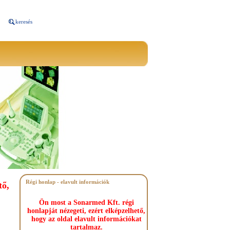
keresés
Régi honlap - elavult információk
tő,
Ön most a Sonarmed Kft. régi
honlapját nézegeti, ezért elképzelhető,
hogy az oldal elavult információkat
tartalmaz.