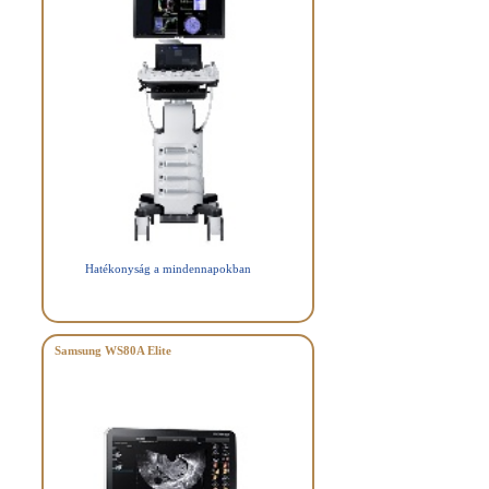
Hatékonyság a mindennapokban
Samsung WS80A Elite