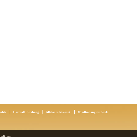
zülék
Használt ultrahang
Általános feltételek
4D ultrahang rendelők
adja ezt.