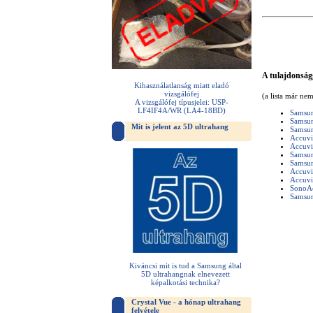
A tulajdonság
Kihasználatlanság miatt eladó
vizsgálófej
(a lista már ne
A vizsgálófej típusjelei: USP-
LF4IF4A/WR (LA4-18BD)
Samsun
Samsun
Mit is jelent az 5D ultrahang
Samsu
Accuv
Accuv
Samsu
Samsu
Accuvi
Accuv
SonoA
Samsu
Kiváncsi mit is tud a Samsung által
5D ultrahangnak elnevezett
képalkotási technika?
Crystal Vue - a hónap ultrahang
felvétele