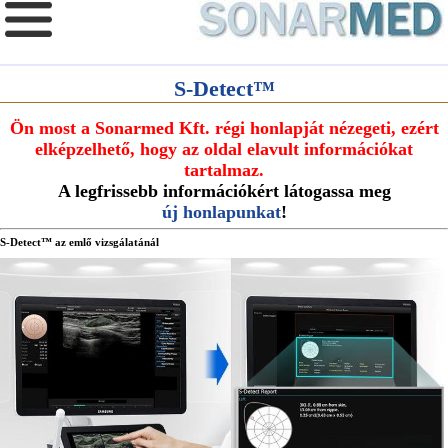
S-Detect™
Ön most a Sonarmed Kft. régi honlapját nézegeti, ezért
elképzelhető, hogy az oldal elavult információkat
tartalmaz.
A legfrissebb információkért látogassa meg
új honlapunkat
!
S-Detect™ az emlő vizsgálatánál