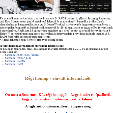
Ez az intelligens technológia a szabványosított BI-RADS-besorolást (Breast Imaging-Reporting
and Data System score (emlő képalkotó-leletező és adatrendszer)) használja a célterületek
elemzéséhez és kategorizálásához. Az S-Detect™ sokkal hatékonyabb diagnózist eredményez a
szükségtelen biopsziák számának csökkenésével és időt is megtakarít az egyszerűbb folyamatnak
köszönhetően. A felhasználó egyszerűen megérint egy 'seed' pontot az érintőképernyőn és az S-
Detect™ automatikusan megkeresi az elváltozás határvonalait, providing multiple images. A BI-
RADS-besorolás automatikusan megjelenik.
*A fenti jellemző nem elérhető bizonyos országokban
A tulajdonsággal rendelkező ultrahang készülékeink:
(a lista már nem teljes, mivel ez a honlap már nem tartalmazza a 2019 óta megjelent legújabb
készülékeinket)
Samsung RS80/RS85 Prestige
Samsung WS80A Elite
Samsung HS70A
Samsung HS60
Régi honlap - elavult információk
Ön most a Sonarmed Kft. régi honlapját nézegeti, ezért elképzelhető,
hogy az oldal elavult információkat tartalmaz.
A legfrissebb információkért látogassa meg