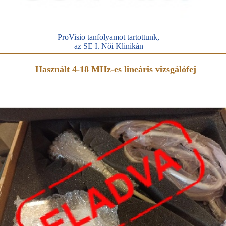
ProVisio tanfolyamot tartottunk,
az SE I. Női Klinikán
Használt 4-18 MHz-es lineáris vizsgálófej