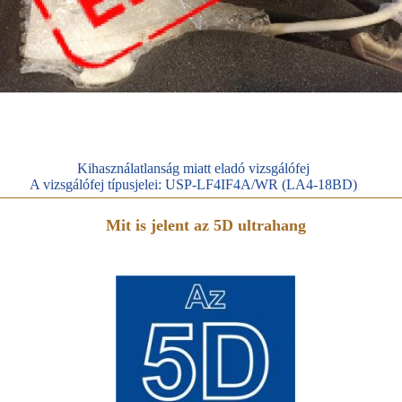
Kihasználatlanság miatt eladó vizsgálófej
A vizsgálófej típusjelei: USP-LF4IF4A/WR (LA4-18BD)
Mit is jelent az 5D ultrahang