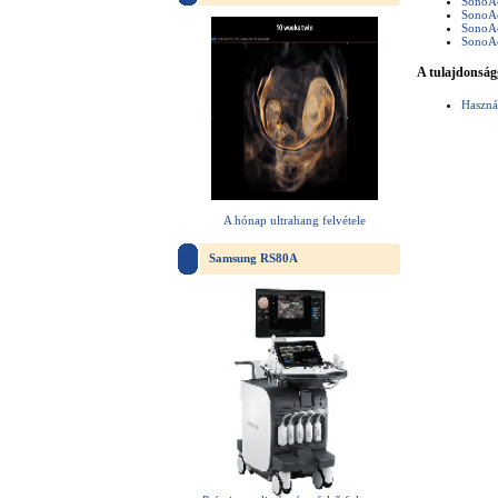
SonoA
SonoA
SonoA
SonoA
A tulajdonság
Haszná
A hónap ultrahang felvétele
Samsung RS80A