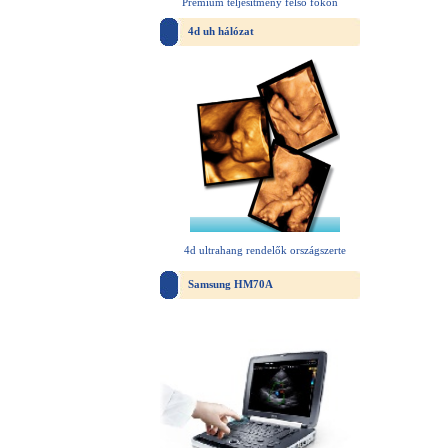
Prémium teljesítmény felső fokon
4d uh hálózat
4d ultrahang rendelők országszerte
Samsung HM70A