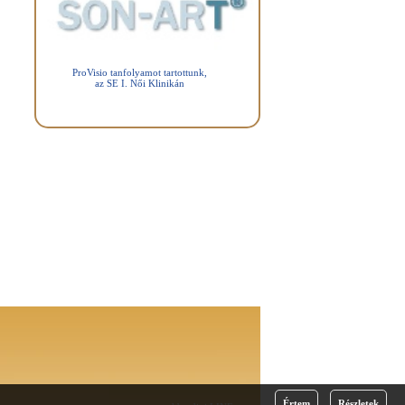
ProVisio tanfolyamot tartottunk,
az SE I. Női Klinikán
Értem
Részletek