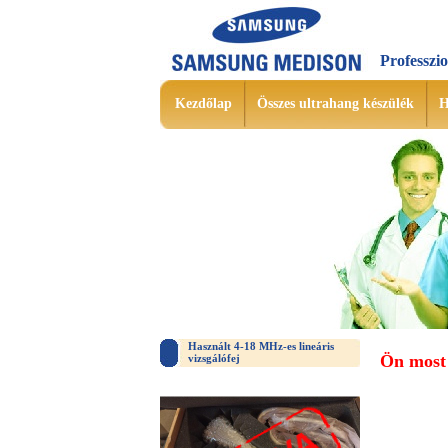
Professzi
Kezdőlap
Összes ultrahang készülék
H
Használt 4-18 MHz-es lineáris
Ön most 
vizsgálófej