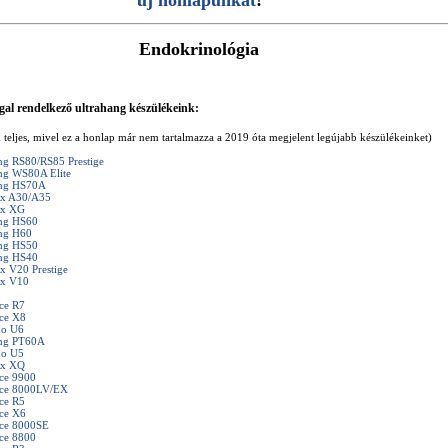
új honlapunkat
!
Endokrinológia
gal rendelkező ultrahang készülékeink:
m teljes, mivel ez a honlap már nem tartalmazza a 2019 óta megjelent legújabb készülékeinket)
g RS80/RS85 Prestige
g WS80A Elite
ng HS70A
ix A30/A35
ix XG
ng HS60
ng H60
ng HS50
ng HS40
x V20 Prestige
ix V10
ce R7
ce X8
o U6
ng PT60A
o U5
ix XQ
ce 9900
ce 8000LV/EX
ce R5
ce X6
ce 8000SE
ce 8800