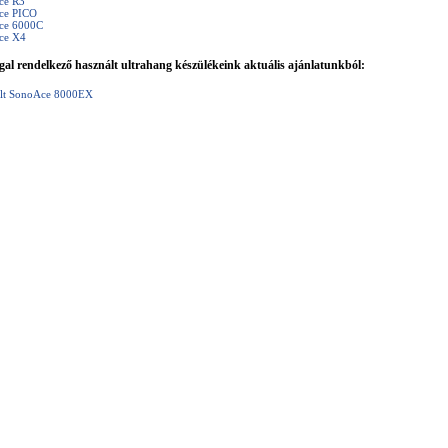
ce R3
ce PICO
ce 6000C
ce X4
gal rendelkező használt ultrahang készülékeink aktuális ajánlatunkból:
lt SonoAce 8000EX