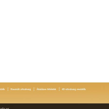
zülék
Használt ultrahang
Általános feltételek
4D ultrahang rendelők
adja ezt.