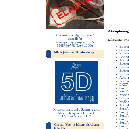
A tulajdonság
Kihasználatlanság miatt eladó
vizsgálófej
(a lista már ne
A vizsgálófej típusjelei: USP-
LF4IF4A/WR (LA4-18BD)
Samsun
Samsun
Mit is jelent az 5D ultrahang
Samsu
Accuv
Accuv
Samsu
Samsu
Samsu
Samsu
Accuvi
Accuv
EKO7
SonoA
SonoA
MySon
Samsu
MySon
Accuv
SonoA
Kiváncsi mit is tud a Samsung által
SonoA
5D ultrahangnak elnevezett
SonoA
képalkotási technika?
SonoA
SonoA
Crystal Vue - a hónap ultrahang
SonoA
felvétele