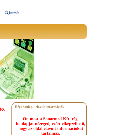
keresés
Régi honlap - elavult információk
tő,
Ön most a Sonarmed Kft. régi
honlapját nézegeti, ezért elképzelhető,
hogy az oldal elavult információkat
tartalmaz.