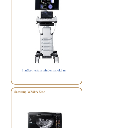
Hatékonyság a mindennapokban
Samsung WS80A Elite