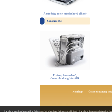
A minőség, mely mindenhová elkisér
SonoAce R3
Értékes, hordozható,
Color ultrahang készülék
Kezdőlap
Összes ultrahang kés
Az oldal sütiket használ a felhasználói élmény fokozása céljából. Az oldal böngészésével elfog