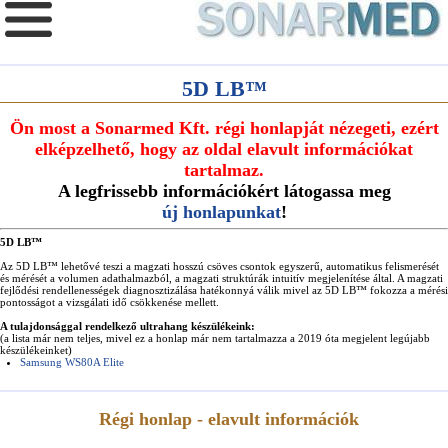
5D LB™
Ön most a Sonarmed Kft. régi honlapját nézegeti, ezért
elképzelhető, hogy az oldal elavult információkat
tartalmaz.
A legfrissebb információkért látogassa meg
új honlapunkat
!
5D LB™
Az 5D LB™ lehetővé teszi a magzati hosszú csöves csontok egyszerű, automatikus felismerését
és mérését a volumen adathalmazból, a magzati struktúrák intuitív megjelenítése által. A magzati
fejlődési rendellenességek diagnosztizálása hatékonnyá válik mivel az 5D LB™ fokozza a mérési
pontosságot a vizsgálati idő csökkenése mellett.
A tulajdonsággal rendelkező ultrahang készülékeink:
(a lista már nem teljes, mivel ez a honlap már nem tartalmazza a 2019 óta megjelent legújabb
készülékeinket)
Samsung WS80A Elite
Régi honlap - elavult információk