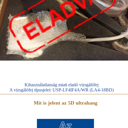
Kihasználatlanság miatt eladó vizsgálófej
A vizsgálófej típusjelei: USP-LF4IF4A/WR (LA4-18BD)
Mit is jelent az 5D ultrahang