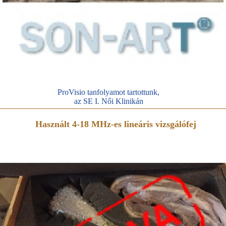
ProVisio tanfolyamot tartottunk,
az SE I. Női Klinikán
Használt 4-18 MHz-es lineáris vizsgálófej