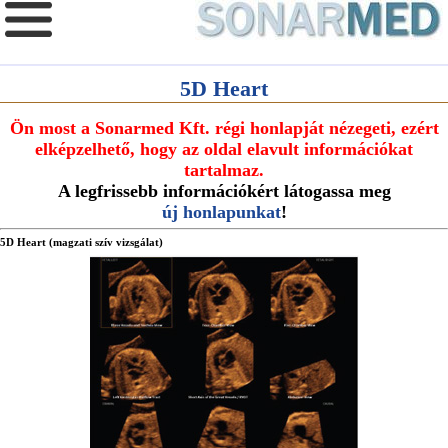
5D Heart
Ön most a Sonarmed Kft. régi honlapját nézegeti, ezért
elképzelhető, hogy az oldal elavult információkat
tartalmaz.
A legfrissebb információkért látogassa meg
új honlapunkat
!
5D Heart (magzati szív vizsgálat)