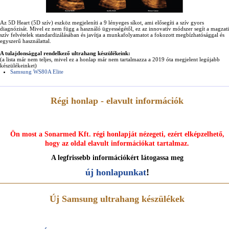
Az 5D Heart (5D szív) eszköz megjeleníti a 9 lényeges síkot, ami elősegíti a szív gyors
diagnózisát. Mivel ez nem függ a használó ügyességétől, ez az innovatív módszer segít a magzati
szív felvételek standardizálásában és javítja a munkafolyamatot a fokozott megbízhatósággal és
egyszerű használattal.
A tulajdonsággal rendelkező ultrahang készülékeink:
(a lista már nem teljes, mivel ez a honlap már nem tartalmazza a 2019 óta megjelent legújabb
készülékeinket)
Samsung WS80A Elite
Régi honlap - elavult információk
Ön most a Sonarmed Kft. régi honlapját nézegeti, ezért elképzelhető,
hogy az oldal elavult információkat tartalmaz.
A legfrissebb információkért látogassa meg
új honlapunkat
!
Új Samsung ultrahang készülékek